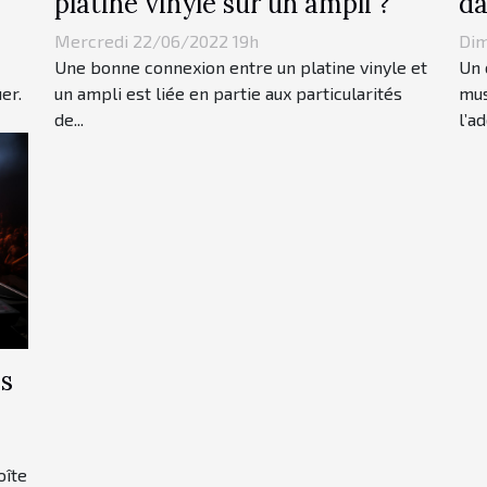
platine vinyle sur un ampli ?
da
Mercredi 22/06/2022 19h
Dim
Une bonne connexion entre un platine vinyle et
Un 
er.
un ampli est liée en partie aux particularités
mus
de...
l’ad
os
oîte