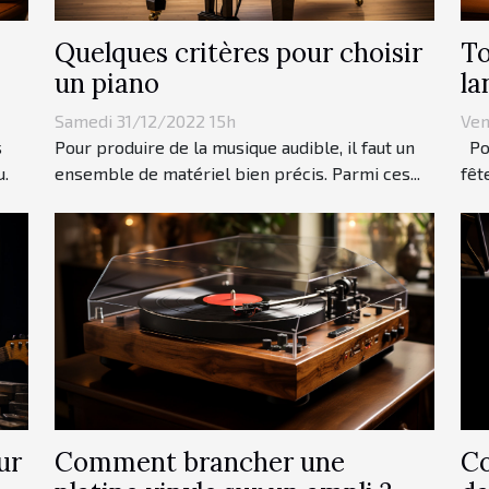
Quelques critères pour choisir
To
un piano
la
Samedi 31/12/2022 15h
Ven
s
Pour produire de la musique audible, il faut un
Pou
u.
ensemble de matériel bien précis. Parmi ces...
fêt
ur
Comment brancher une
Co