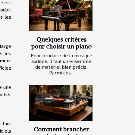
 sert
oduit
s les
Quelques critères
pour choisir un piano
large
s les
Pour produire de la musique
ement
audible, il faut un ensemble
de matériel bien précis.
iciez
Parmi ces...
e une
ncher
 faut
Comment brancher
iciels