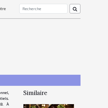
tre
Similaire
nnel,
tiels.
SB. À