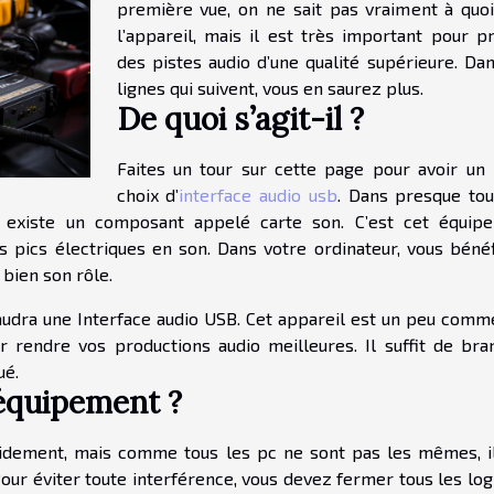
première vue, on ne sait pas vraiment à quoi
l’appareil, mais il est très important pour pr
des pistes audio d’une qualité supérieure. Dan
lignes qui suivent, vous en saurez plus.
De quoi s’agit-il ?
Faites un tour sur cette page pour avoir un 
choix d’
interface audio usb
. Dans presque tou
l existe un composant appelé carte son. C’est cet équip
 pics électriques en son. Dans votre ordinateur, vous bénéf
 bien son rôle.
faudra une Interface audio USB. Cet appareil est un peu comm
r rendre vos productions audio meilleures. Il suffit de bra
oué.
équipement ?
idement, mais comme tous les pc ne sont pas les mêmes, il
our éviter toute interférence, vous devez fermer tous les log